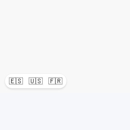
🇪🇸
🇺🇸
🇫🇷