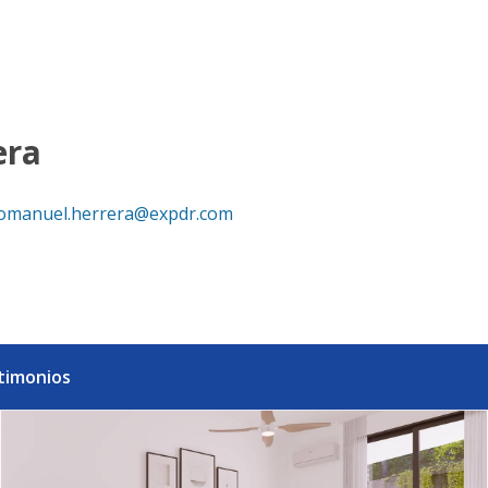
República Dominicana
era
omanuel.herrera@expdr.com
timonios