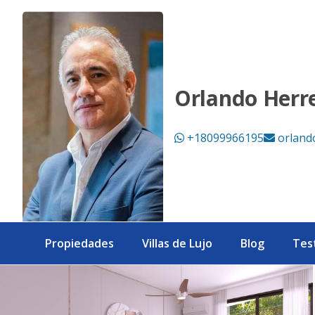
PENTHOUSE NUEVO EN VENTA LAS TERRENAS - eXp Realty 
Orlando Herr
+18099966195
orland
Propiedades
Villas de Lujo
Blog
Tes