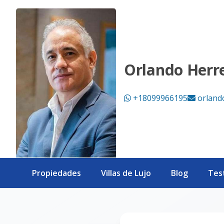
Página no encontrada - eXp Realty República Dominicana
Orlando Herr
+18099966195
orland
Propiedades
Villas de Lujo
Blog
Tes