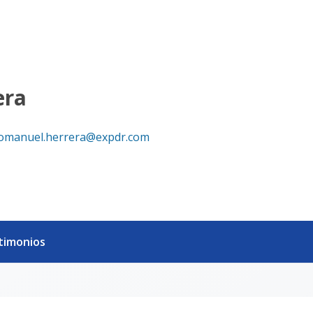
era
omanuel.herrera@expdr.com
timonios