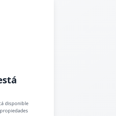
está
tá disponible
 propiedades