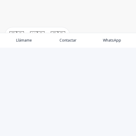
🇪🇸
🇺🇸
🇫🇷
Llámame
Contactar
WhatsApp
Propiedades
Villas de Lujo
Blog
Testimonios
Instagram