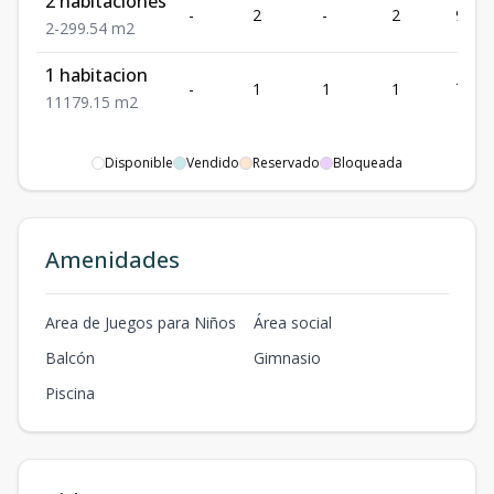
2 habitaciones
-
2
-
2
99.54
2
-
2
99.54
m2
1 habitacion
-
1
1
1
79.15
1
1
1
79.15
m2
Disponible
Vendido
Reservado
Bloqueada
Amenidades
Area de Juegos para Niños
Área social
Balcón
Gimnasio
Piscina