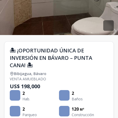
🏝️ ¡OPORTUNIDAD ÚNICA DE
INVERSIÓN EN BÁVARO – PUNTA
CANA! 🏝️
Bibijagua
,
Bávaro
VENTA AMUEBLADO
US$ 198,000
2
2
Hab.
Baños
2
120
M²
Parqueo
Construcción