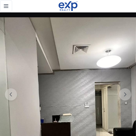
¡Oficina Ejecutiva en el Corazón de la Ciudad! 🏢✨ - eXp Rea
Toggle navigation menu