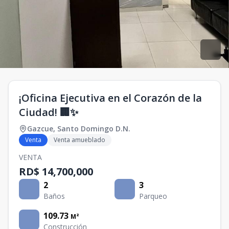
¡Oficina Ejecutiva en el Corazón de la
Ciudad! 🏢✨
Gazcue
,
Santo Domingo D.N.
Venta
Venta amueblado
VENTA
RD$ 14,700,000
2
3
Baños
Parqueo
109.73
M²
Construcción