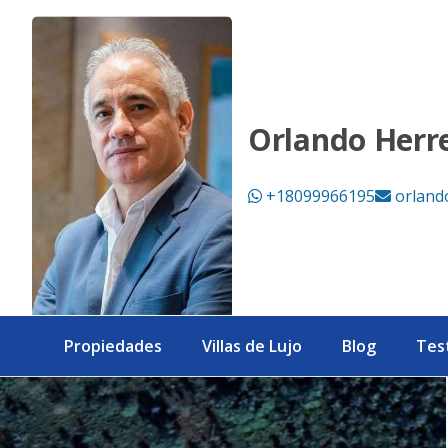
Ocean View lot in Las Terrenas ( last chance!) - eXp Realty 
Orlando Herr
+18099966195
orland
Propiedades
Villas de Lujo
Blog
Tes