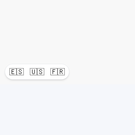
🇪🇸
🇺🇸
🇫🇷