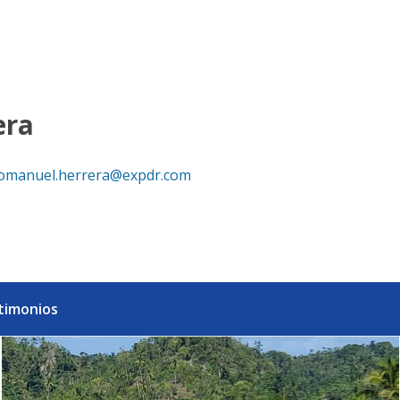
República Dominicana
era
omanuel.herrera@expdr.com
timonios