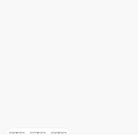
🇪🇸
🇺🇸
🇫🇷