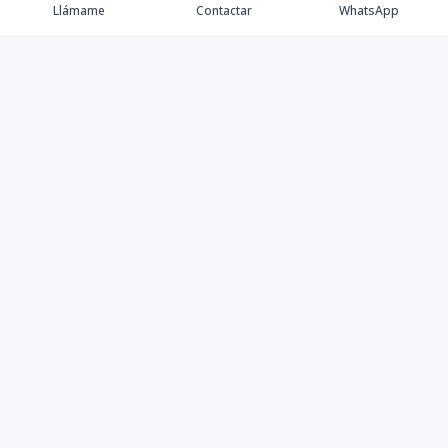
Llámame
Contactar
WhatsApp
Propiedades
Villas de Lujo
Blog
Testimonios
Instagram
©
2026
DREXP SRL
,
Todos los derechos reservados
Powered by
AlterEstate