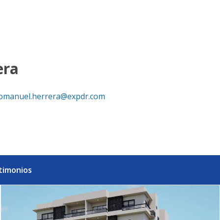
La Esperilla, D. N - eXp Realty República Dominicana
era
omanuel.herrera@expdr.com
timonios