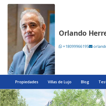
Moderno Proyecto de Apartamentos de 1 a 3 habitaciones en 
Orlando Herr
+18099966195
orland
Propiedades
Villas de Lujo
Blog
Tes