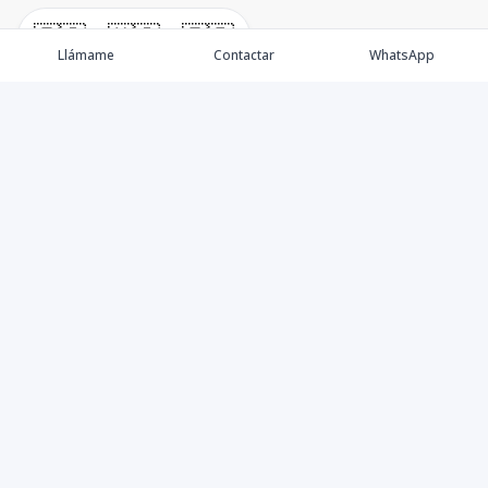
🇪🇸
🇺🇸
🇫🇷
Llámame
Contactar
WhatsApp
Propiedades
Villas de Lujo
Blog
Testimonios
Instagram
©
2026
DREXP SRL
,
Todos los derechos reservados
Powered by
AlterEstate