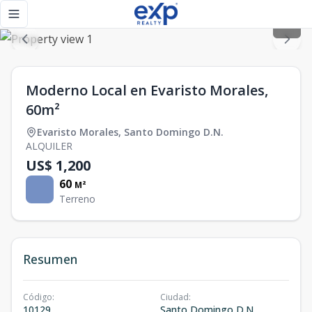
Moderno Local en Evaristo Morales, 60m² - eXp Realty Repú
Toggle navigation menu
Moderno Local en Evaristo Morales,
60m²
Evaristo Morales
,
Santo Domingo D.N.
ALQUILER
US$ 1,200
60
M²
Terreno
Resumen
Código
:
Ciudad
:
10129
Santo Domingo D.N.