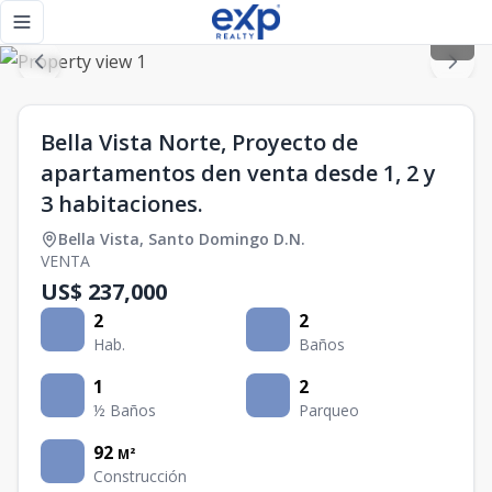
Bella Vista Norte, Proyecto de apartamentos den venta desde
Toggle navigation menu
Bella Vista Norte, Proyecto de
apartamentos den venta desde 1, 2 y
3 habitaciones.
Bella Vista
,
Santo Domingo D.N.
VENTA
US$ 237,000
2
2
Hab.
Baños
1
2
½ Baños
Parqueo
92
M²
Construcción