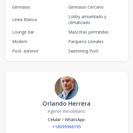
Panorámica/Resort
Gimnasio
Gimnasio Cercano
1
1
2
1
Collection
Lobby amueblado y
Línea Blanca
1
2
1
70
m2
climatizado
Lounge bar
Mascotas permitidas
B103 Suit/View
Panorámica/Resort
Modern
Parqueos Lineales
1
1
2
1
Collection
Pool- exterior
Swimming Pool
1
2
1
70
m2
B104 Suit/View
Panorámica/Resort
1
1
2
1
Collection
1
2
1
70
m2
B105 Suit/View
Orlando Herrera
Panorámica/Resort
Agente Inmobiliario
1
1
2
1
Collection
Celular / WhatsApp
:
1
2
1
70
m2
+18099966195