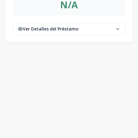
N/A
1
2
1
140
m2
A206 Sky
Towhouse
Ver Detalles del Préstamo
Collection/View
Panorámica/
2
1
2
1
Segundo-tercer
nivel
1
2
1
140
m2
A207 Sky
Towhouse
Collection/View
Panorámica/
2
1
2
1
Segundo-tercer
nivel
1
2
1
140
m2
A208 Sky