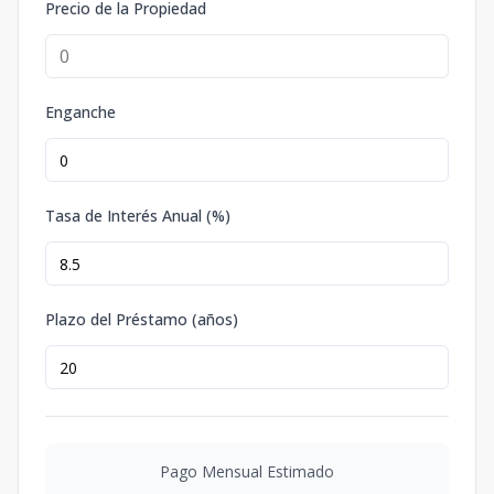
Precio de la Propiedad
Panorámica/
2
1
2
1
Segundo-tercer
nivel
1
2
1
140
m2
Enganche
A204 Sky
Towhouse
Collection/View
Tasa de Interés Anual (%)
Panorámica/
2
1
2
1
Segundo-tercer
nivel
1
2
1
140
m2
Plazo del Préstamo (años)
A205 Sky
Towhouse
Collection/View
Panorámica/
2
1
2
1
Segundo-tercer
Pago Mensual Estimado
nivel