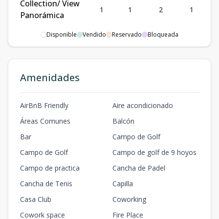
Collection/ View
1
1
2
1
Panorámica
1
2
1
70
m2
Disponible
Vendido
Reservado
Bloqueada
A108 Suite/ Resort
Collection/ View
1
1
2
1
Panorámica
Amenidades
1
2
1
70
m2
A109 Suite/ Resort
AirBnB Friendly
Aire acondicionado
Collection/ View
Áreas Comunes
Balcón
1
1
2
1
Panorámica
Bar
Campo de Golf
1
2
1
70
m2
Campo de Golf
Campo de golf de 9 hoyos
B101 Suit/View
Campo de practica
Cancha de Padel
Panorámica/Resort
1
1
2
1
Collection
Cancha de Tenis
Capilla
1
2
1
70
m2
Casa Club
Coworking
Cowork space
Fire Place
B102 Suit/View