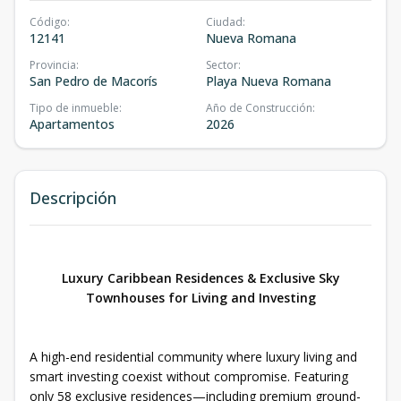
Código
:
Ciudad
:
12141
Nueva Romana
Provincia
:
Sector
:
San Pedro de Macorís
Playa Nueva Romana
Tipo de inmueble
:
Año de Construcción
:
Apartamentos
2026
Descripción
Luxury Caribbean Residences & Exclusive Sky
Townhouses for Living and Investing
A high-end residential community where luxury living and
smart investing coexist without compromise. Featuring
only 58 exclusive residences—including premium ground-