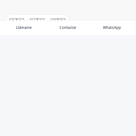
🇪🇸
🇺🇸
🇫🇷
Llámame
Contactar
WhatsApp
Propiedades
Villas de Lujo
Blog
Testimonios
Instagram
©
2026
DREXP SRL
,
Todos los derechos reservados