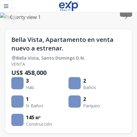
Bella Vista, Apartamento en venta nuevo a estrenar. - eXp 
Toggle navigation menu
Bella Vista, Apartamento en venta
nuevo a estrenar.
Bella Vista
,
Santo Domingo D.N.
VENTA
US$ 458,000
3
2
Hab.
Baños
1
2
½ Baños
Parqueo
145
M²
Construcción