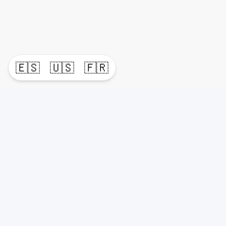
🇪🇸
🇺🇸
🇫🇷