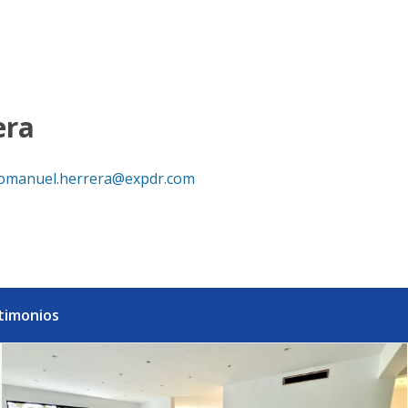
ica Dominicana
era
omanuel.herrera@expdr.com
timonios