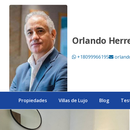
¡Local Comercial en Alquiler en La Julia! - eXp Realty Repúbl
Orlando Herr
+18099966195
orland
Propiedades
Villas de Lujo
Blog
Tes