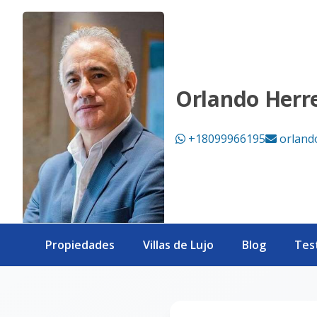
Página no encontrada - eXp Realty República Dominicana
Orlando Herr
+18099966195
orland
Propiedades
Villas de Lujo
Blog
Tes