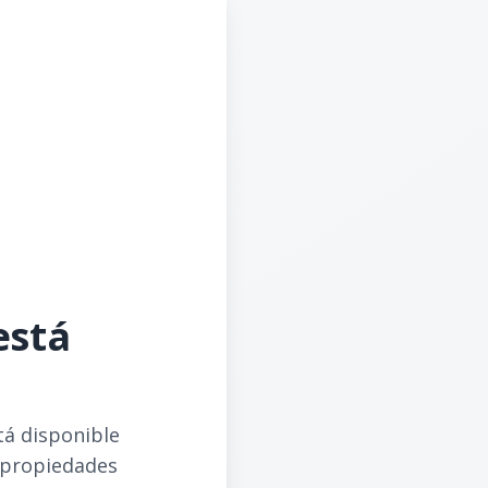
está
tá disponible
 propiedades