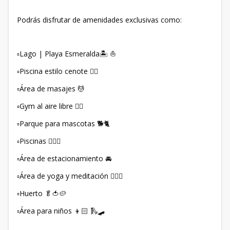
Podrás disfrutar de amenidades exclusivas como:
▫️Lago | Playa Esmeralda🏝️ ⛵️
▫️Piscina estilo cenote 🏊‍♂️
▫️Área de masajes 💆
▫️Gym al aire libre 🏋🏻
▫️Parque para mascotas 🐕🐈
▫️Piscinas 🏊🏻‍♀️
▫️Área de estacionamiento 🚘
▫️Área de yoga y meditación 🧘🏻‍♀️
▫️Huerto 🥬🍅🥔
▫️Área para niños 👦🏻 🛝🛹