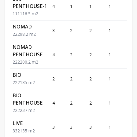
PENTHOUSE-1
4
1
1
1
1
1
1
1
116.5
m2
NOMAD
3
2
2
1
2
2
2
2
98.2
m2
NOMAD
PENTHOUSE
4
2
2
1
2
2
2
2
200.2
m2
BIO
2
2
2
1
2
2
2
2
135
m2
BIO
PENTHOUSE
4
2
2
1
2
2
2
2
237
m2
LIVE
3
3
3
1
2
3
3
2
135
m2