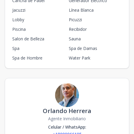
Cancha de Padel
Generador Eléctrico
Jacuzzi
Línea Blanca
Lobby
Picuzzi
Piscina
Recibidor
Salon de Belleza
Sauna
Spa
Spa de Damas
Spa de Hombre
Water Park
Orlando Herrera
Agente Inmobiliario
Celular / WhatsApp
: