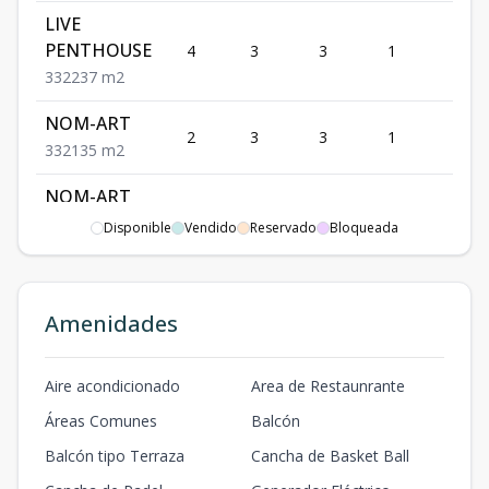
LIVE
PENTHOUSE
4
3
3
1
2
3
3
2
237
m2
NOM-ART
2
3
3
1
2
3
3
2
135
m2
NOM-ART
PENTHOUSE
4
3
3
1
2
Disponible
Vendido
Reservado
Bloqueada
3
3
2
237
m2
ECO 02
2
1
1
1
1
Amenidades
1
1
1
67.5
m2
Aire acondicionado
Area de Restaunrante
Áreas Comunes
Balcón
Balcón tipo Terraza
Cancha de Basket Ball