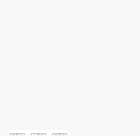
🇪🇸
🇺🇸
🇫🇷