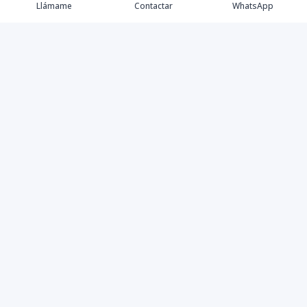
Llámame
Contactar
WhatsApp
Propiedades
Villas de Lujo
Blog
Testimonios
Instagram
©
2026
DREXP SRL
,
Todos los derechos reservados
Powered by
AlterEstate