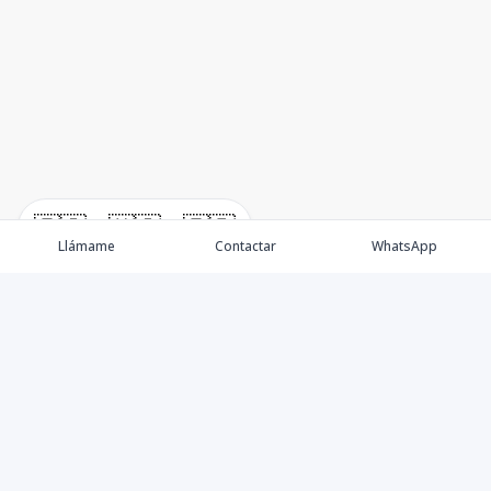
12
1
1
1
1
1
1
1
56
m2
🇪🇸
🇺🇸
🇫🇷
Llámame
Contactar
WhatsApp