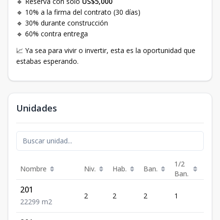
🔹 Reserva con solo
US$5,000
🔹 10% a la firma del contrato (30 días)
🔹 30% durante construcción
🔹 60% contra entrega
📈 Ya sea para vivir o invertir, esta es la oportunidad que
estabas esperando.
Unidades
1/2
Nombre
Niv.
Hab.
Ban.
Est.
Ban.
201
2
2
2
1
2
2
2
2
99
m2