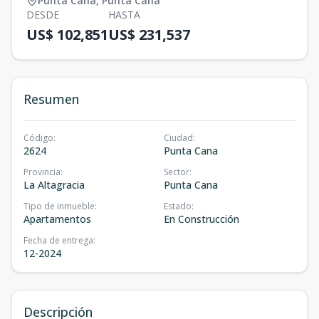
Punta Cana
,
Punta Cana
DESDE
HASTA
US$ 102,851
US$ 231,537
Resumen
Código
:
Ciudad
:
2624
Punta Cana
Provincia
:
Sector
:
La Altagracia
Punta Cana
Tipo de inmueble
:
Estado
:
Apartamentos
En Construcción
Fecha de entrega
:
12-2024
Descripción