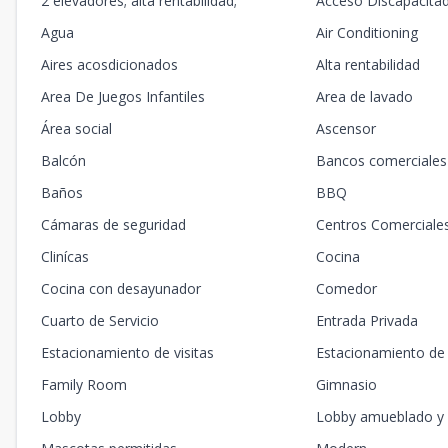
2 elevadores; alta rentabilidad;
Acceso Discapacita
Agua
Air Conditioning
Aires acosdicionados
Alta rentabilidad
Area De Juegos Infantiles
Area de lavado
Área social
Ascensor
Balcón
Bancos comerciales
Baños
BBQ
Cámaras de seguridad
Centros Comerciale
Clinícas
Cocina
Cocina con desayunador
Comedor
Cuarto de Servicio
Entrada Privada
Estacionamiento de visitas
Estacionamiento de 
Family Room
Gimnasio
Lobby
Lobby amueblado y 