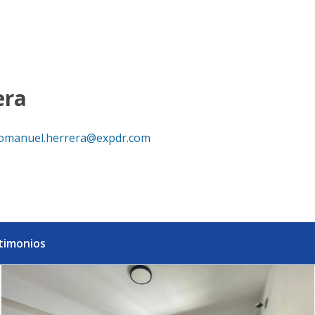
 Realty República Dominicana
era
omanuel.herrera@expdr.com
timonios