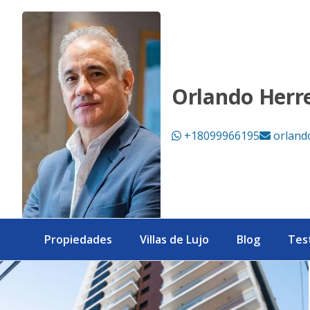
Naco, lujoso apartamento en venta en torre moderna. - eXp
Orlando Herr
+18099966195
orland
Propiedades
Villas de Lujo
Blog
Tes