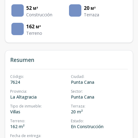
52
20
M²
M²
Construcción
Terraza
162
M²
Terreno
Resumen
Código
:
Ciudad
:
7624
Punta Cana
Provincia
:
Sector
:
La Altagracia
Punta Cana
Tipo de inmueble
:
Terraza
:
Villas
20 m²
Terreno
:
Estado
:
162 m²
En Construcción
Fecha de entrega
: