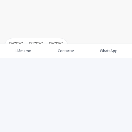
🇪🇸
🇺🇸
🇫🇷
Llámame
Contactar
WhatsApp
Propiedades
Villas de Lujo
Blog
Testimonios