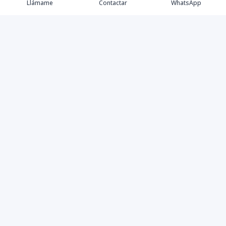
Llámame
Contactar
WhatsApp
Propiedades
Villas de Lujo
Blog
Testimonios
Instagram
©
2026
DREXP SRL
,
Todos los derechos reservados
Powered by
AlterEstate