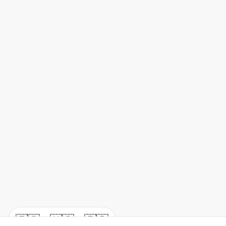
🇪🇸
🇺🇸
🇫🇷