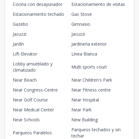
Cocina con desayunador
Estacionamiento de visitas
Estacionamiento techado
Gas Stove
Gazebo
Gimnasio
Jacuzzi
Jacuzzi
Jardín
Jardinerìa exterior
Lift-Elevator
Línea Blanca
Lobby amueblado y
Multi sports court
climatizado
Near Beach
Near Children's Park
Near Congress-Centre
Near Fitness centre
Near Golf Course
Near Hospital
Near Medical Center
Near Park
Near Schools
New Building
Parqueos techados y sin
Parqueos Paralelos
techar