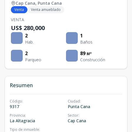
Cap Cana
,
Punta Cana
Venta
Venta amueblado
VENTA
US$ 280,000
2
1
Hab.
Baños
2
89
M²
Parqueo
Construcción
Resumen
Código
:
Ciudad
:
9317
Punta Cana
Provincia
:
Sector
:
La Altagracia
Cap Cana
Tipo de inmueble
: