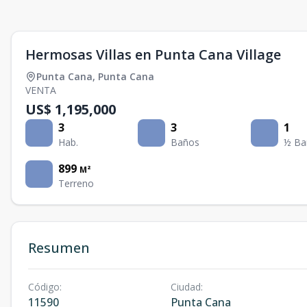
Hermosas Villas en Punta Cana Village
Punta Cana
,
Punta Cana
VENTA
US$ 1,195,000
3
3
1
Hab.
Baños
½ Ba
899
M²
Terreno
Resumen
Código
:
Ciudad
:
11590
Punta Cana