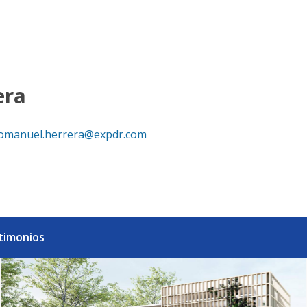
ica Dominicana
era
omanuel.herrera@expdr.com
timonios