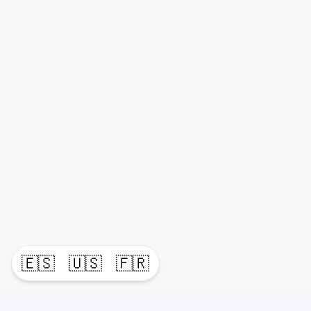
🇪🇸
🇺🇸
🇫🇷