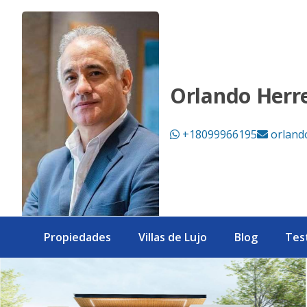
Hermosas Villas en Punta Cana Village - eXp Realty Repúbl
Orlando Herr
+18099966195
orland
Propiedades
Villas de Lujo
Blog
Tes