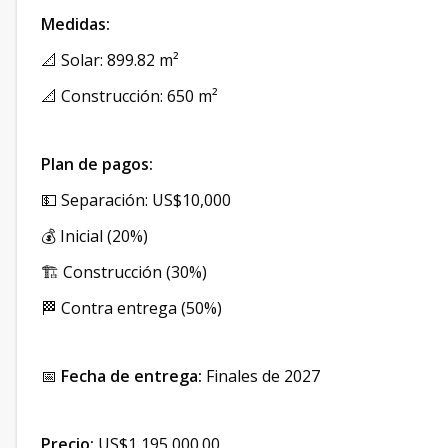
Medidas:
📐 Solar: 899.82 m²
📐 Construcción: 650 m²
Plan de pagos:
💵 Separación: US$10,000
💰 Inicial (20%)
🏗️ Construcción (30%)
🏁 Contra entrega (50%)
📅
Fecha de entrega:
Finales de 2027
Precio:
US$1,195,000.00