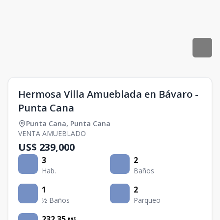
Hermosa Villa Amueblada en Bávaro -
Punta Cana
Punta Cana
,
Punta Cana
VENTA AMUEBLADO
US$ 239,000
3
2
Hab.
Baños
1
2
½ Baños
Parqueo
232.35
M²