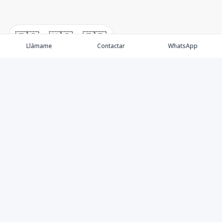
🇪🇸
🇺🇸
🇫🇷
Llámame
Contactar
WhatsApp
Propiedades
Villas de Lujo
Blog
Testimonios
Instagram
©
2026
DREXP SRL
,
Todos los derechos reservados