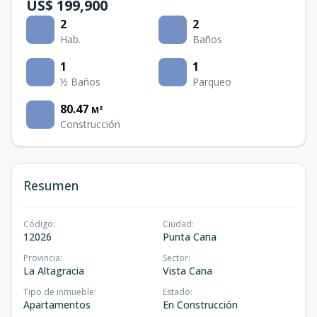
US$ 199,900
2
2
Hab.
Baños
1
1
½ Baños
Parqueo
80.47
M²
Construcción
Resumen
Código
:
Ciudad
:
12026
Punta Cana
Provincia
:
Sector
:
La Altagracia
Vista Cana
Tipo de inmueble
:
Estado
:
Apartamentos
En Construcción