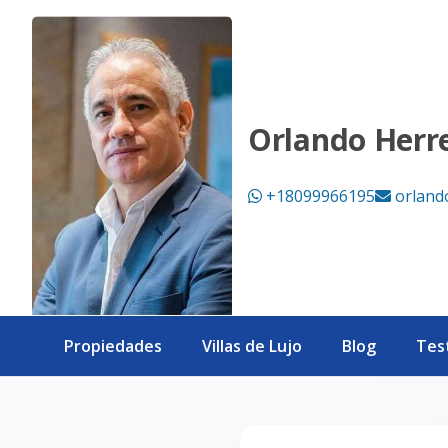
Página no encontrada - eXp Realty República Dominicana
Orlando Herr
+18099966195
orland
Propiedades
Villas de Lujo
Blog
Tes