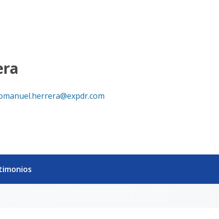
era
omanuel.herrera@expdr.com
timonios