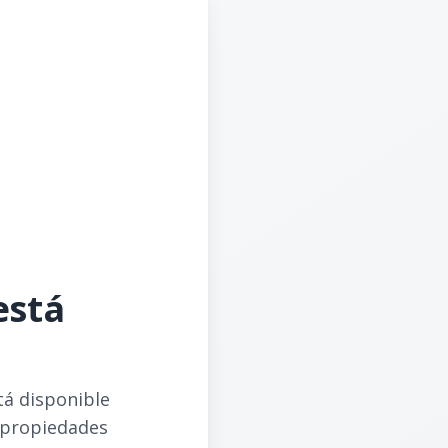
está
tá disponible
 propiedades