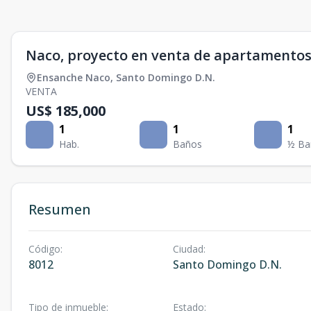
Naco, proyecto en venta de apartamentos e
Ensanche Naco
,
Santo Domingo D.N.
VENTA
US$ 185,000
1
1
1
Hab.
Baños
½ Ba
Resumen
Código
:
Ciudad
:
8012
Santo Domingo D.N.
Tipo de inmueble
:
Estado
: