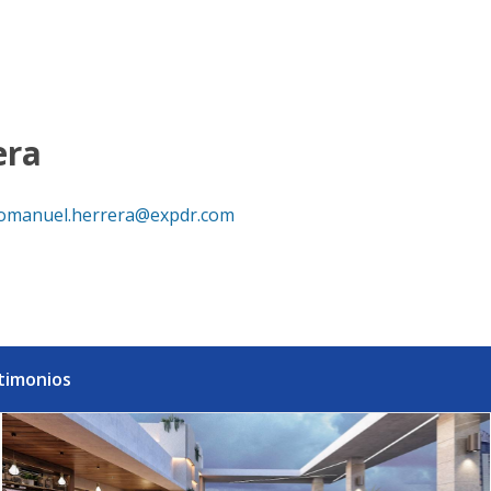
ideal para inversión. - eXp Realty República Dominicana
era
omanuel.herrera@expdr.com
timonios