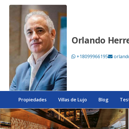
Naco, proyecto en venta de apartamentos en torre lujosa e 
Orlando Herr
+18099966195
orland
Propiedades
Villas de Lujo
Blog
Tes