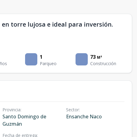
n torre lujosa e ideal para inversión.
1
73
M²
ños
Parqueo
Construcción
Provincia
:
Sector
:
Santo Domingo de
Ensanche Naco
Guzmán
Fecha de entrega
: