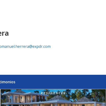
Xp Realty República Dominicana
era
omanuel.herrera@expdr.com
timonios