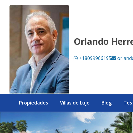
EXCLUSIVA VILLA DE LUJOS EN VENTA EN LAS TERRENAS - e
Orlando Herr
+18099966195
orland
Propiedades
Villas de Lujo
Blog
Tes