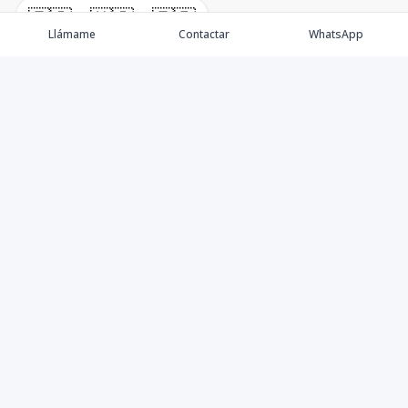
🇪🇸
🇺🇸
🇫🇷
Llámame
Contactar
WhatsApp
Propiedades
Villas de Lujo
Blog
Testimonios
Instagram
©
2026
DREXP SRL
,
Todos los derechos reservados
Powered by
AlterEstate