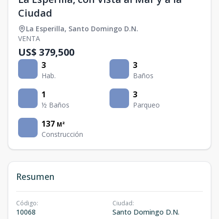
Ciudad
La Esperilla
,
Santo Domingo D.N.
VENTA
US$ 379,500
3
3
Hab.
Baños
1
3
½ Baños
Parqueo
137
M²
Construcción
Resumen
Código
:
Ciudad
:
10068
Santo Domingo D.N.