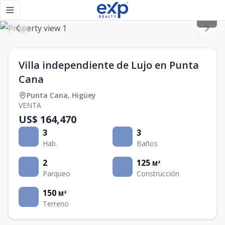
Villa independiente de Lujo en Punta Cana - eXp Realty Rep
Toggle navigation menu
Villa independiente de Lujo en Punta
Cana
Punta Cana
,
Higüey
VENTA
US$ 164,470
3
3
Hab.
Baños
2
125
M²
Parqueo
Construcción
150
M²
Terreno