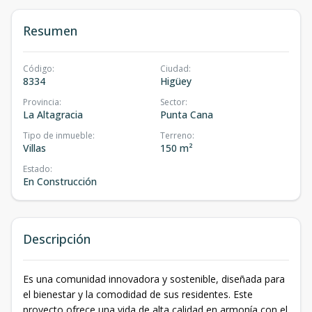
Resumen
Código
:
Ciudad
:
8334
Higüey
Provincia
:
Sector
:
La Altagracia
Punta Cana
Tipo de inmueble
:
Terreno
:
Villas
150 m²
Estado
:
En Construcción
Descripción
Es una comunidad innovadora y sostenible, diseñada para
el bienestar y la comodidad de sus residentes. Este
proyecto ofrece una vida de alta calidad en armonía con el