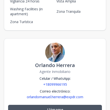
Vigilancia 24 horas
Vista Amplia
Washing Facilities (in
Zona Tranquila
apartment)
Zona Turística
Orlando Herrera
Agente Inmobiliario
Celular / WhatsApp
:
+18099966195
Correo electrónico
:
orlandomanuel.herrera@expdr.com
Llámame