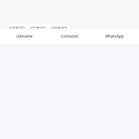
🇪🇸
🇺🇸
🇫🇷
Llámame
Contactar
WhatsApp
Propiedades
Villas de Lujo
Blog
Testimonios
Instagram