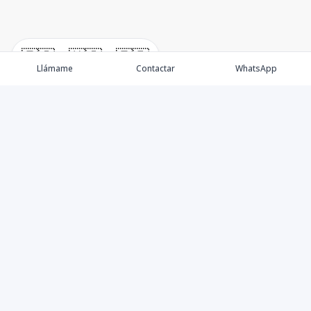
🇪🇸
🇺🇸
🇫🇷
Llámame
Contactar
WhatsApp
Propiedades
Villas de Lujo
Blog
Testimonios
Instagram
©
2026
DREXP SRL
,
Todos los derechos reservados