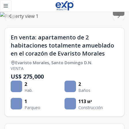
En venta: apartamento de 2 habitaciones totalmente amuebl
Toggle navigation menu
En venta: apartamento de 2
habitaciones totalmente amueblado
en el corazón de Evaristo Morales
Evaristo Morales
,
Santo Domingo D.N.
VENTA
US$ 275,000
2
2
Hab.
Baños
1
113
M²
Parqueo
Construcción