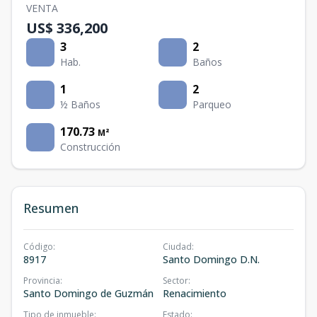
VENTA
US$ 336,200
3
2
Hab.
Baños
1
2
½ Baños
Parqueo
170.73
M²
Construcción
Resumen
Código
:
Ciudad
:
8917
Santo Domingo D.N.
Provincia
:
Sector
:
Santo Domingo de Guzmán
Renacimiento
Tipo de inmueble
:
Estado
: