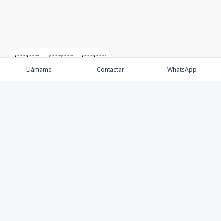
🇪🇸
🇺🇸
🇫🇷
Llámame
Contactar
WhatsApp
Propiedades
Villas de Lujo
Blog
Testimonios
Instagram