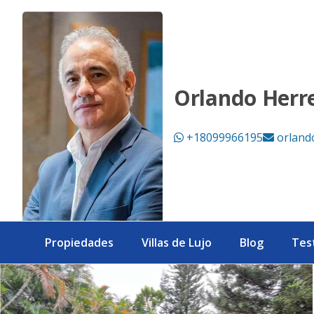
Venta de amplio apartamento de 3 niveles con ascensor pri
Orlando Herr
+18099966195
orland
Propiedades
Villas de Lujo
Blog
Tes