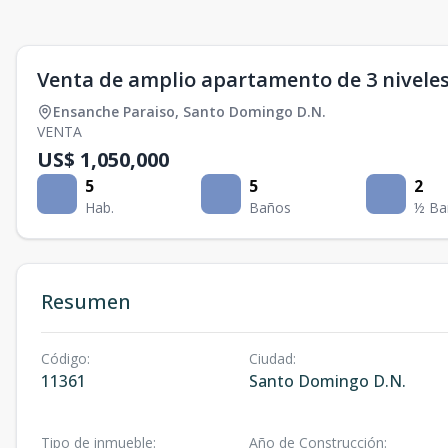
Venta de amplio apartamento de 3 niveles
Ensanche Paraiso
,
Santo Domingo D.N.
VENTA
US$ 1,050,000
5
5
2
Hab.
Baños
½ Ba
Resumen
Código
:
Ciudad
:
11361
Santo Domingo D.N.
Tipo de inmueble
:
Año de Construcción
: