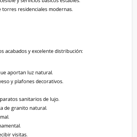
esible y servicios básicos estables.
e torres residenciales modernas.
os acabados y excelente distribución:
ue aportan luz natural.
yeso y plafones decorativos.
aratos sanitarios de lujo.
 de granito natural.
rmal.
namental.
ibir visitas.