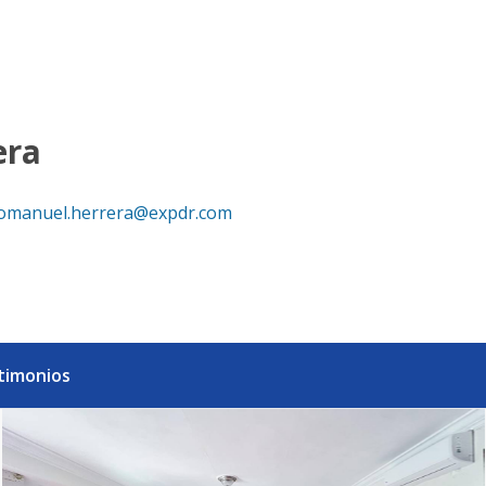
vado en paraiso - eXp Realty República Dominicana
era
omanuel.herrera@expdr.com
timonios