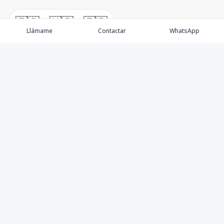
🇪🇸
🇺🇸
🇫🇷
Llámame
Contactar
WhatsApp
Propiedades
Villas de Lujo
Blog
Testimonios
Instagram
©
2026
DREXP SRL
,
Todos los derechos reservados
Powered by
AlterEstate