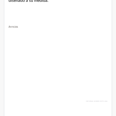
diseñado a su medida.
Anncios
INFORMA SOBRE ESTE ANU