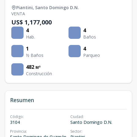
Piantini
,
Santo Domingo D.N.
VENTA
US$ 1,177,000
4
4
Hab.
Baños
1
4
½ Baños
Parqueo
482
M²
Construcción
Resumen
Código
:
Ciudad
:
3104
Santo Domingo D.N.
Provincia
:
Sector
:
Santo Domingo de Guzmán
Piantini