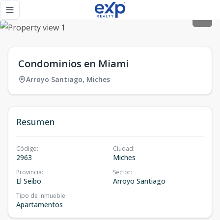
Condominios en Miami - eXp Realty República Dominicana
Toggle navigation menu
Condominios en Miami
Arroyo Santiago
,
Miches
Resumen
Código
:
Ciudad
:
2963
Miches
Provincia
:
Sector
:
El Seibo
Arroyo Santiago
Tipo de inmueble
:
Apartamentos