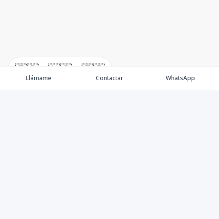
🇪🇸
🇺🇸
🇫🇷
Llámame
Contactar
WhatsApp
Propiedades
Villas de Lujo
Blog
Testimonios