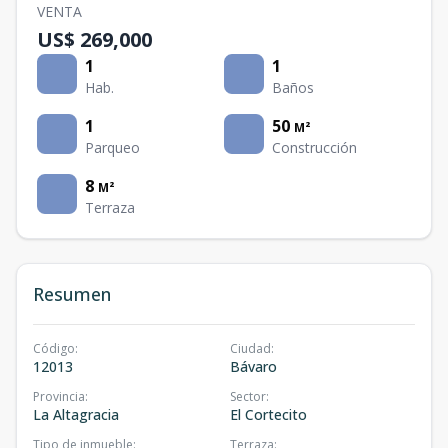
VENTA
US$ 269,000
1
1
Hab.
Baños
1
50
M²
Parqueo
Construcción
8
M²
Terraza
Resumen
Código
:
Ciudad
:
12013
Bávaro
Provincia
:
Sector
:
La Altagracia
El Cortecito
Tipo de inmueble
:
Terraza
: