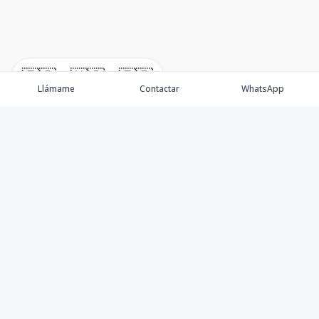
🇪🇸
🇺🇸
🇫🇷
Llámame
Contactar
WhatsApp
Propiedades
Villas de Lujo
Blog
Testimonios
Instagram