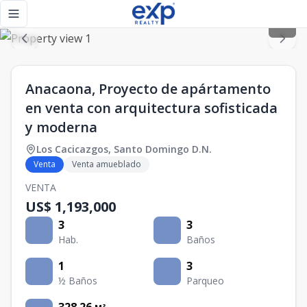
Anacaona, Proyecto de apártamento en venta con arquitectu
Toggle navigation menu
Anacaona, Proyecto de apártamento
en venta con arquitectura sofisticada
y moderna
Los Cacicazgos
,
Santo Domingo D.N.
Venta
Venta amueblado
VENTA
US$ 1,193,000
3
3
Hab.
Baños
1
3
½ Baños
Parqueo