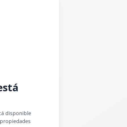
está
tá disponible
 propiedades