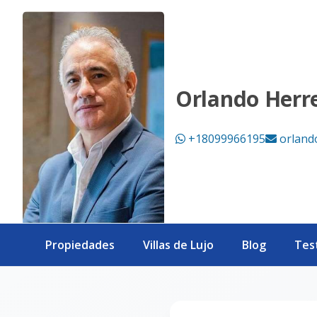
Página no encontrada - eXp Realty República Dominicana
Orlando Herr
+18099966195
orland
Propiedades
Villas de Lujo
Blog
Tes