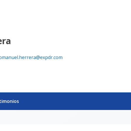
era
omanuel.herrera@expdr.com
timonios