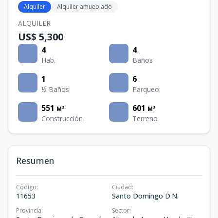
Alquiler
Alquiler amueblado
ALQUILER
US$ 5,300
4
4
Hab.
Baños
1
6
½ Baños
Parqueo
551
601
M²
M²
Construcción
Terreno
Resumen
Código
:
Ciudad
:
11653
Santo Domingo D.N.
Provincia
:
Sector
: