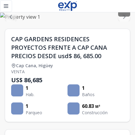
CAP GARDENS RESIDENCES PROYECTOS FRENTE A CAP CANA P
Toggle navigation menu
CAP GARDENS RESIDENCES
PROYECTOS FRENTE A CAP CANA
PRECIOS DESDE usd$ 86, 685.00
Cap Cana
,
Higüey
VENTA
US$ 86,685
1
1
Hab.
Baños
1
60.83
M²
Parqueo
Construcción