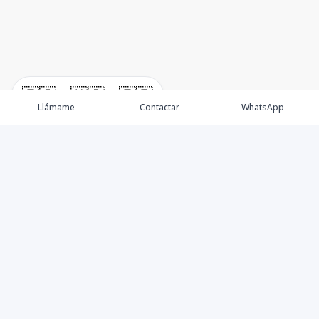
🇪🇸
🇺🇸
🇫🇷
Llámame
Contactar
WhatsApp
Propiedades
Villas de Lujo
Blog
Testimonios