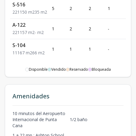
S-516
5
2
2
1
1
2
2
1
150
m2
35
m2
A-122
1
2
2
-
1
2
2
1
157
m2
-
m2
S-104
1
1
1
-
1
1
1
1
67
m2
66
m2
Disponible
Vendido
Reservado
Bloqueada
Amenidades
10 minutos del Aeropuerto
Internacional de Punta
1/2 baño
Cana
1 a 22 mn : Ashton School