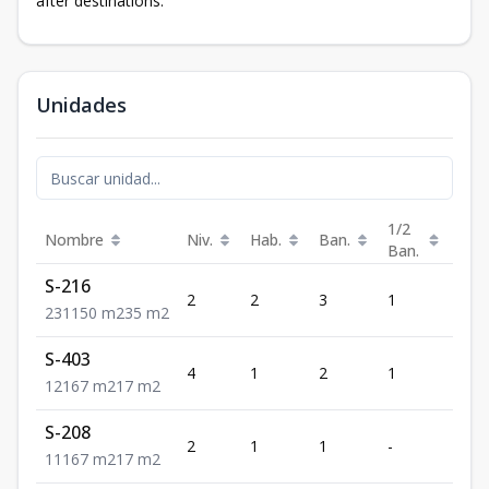
after destinations.
Unidades
1/2
Nombre
Niv.
Hab.
Ban.
Est.
Ban.
S-216
2
2
3
1
1
2
3
1
150
m2
35
m2
S-403
4
1
2
1
1
1
2
1
67
m2
17
m2
S-208
2
1
1
-
1
1
1
1
67
m2
17
m2