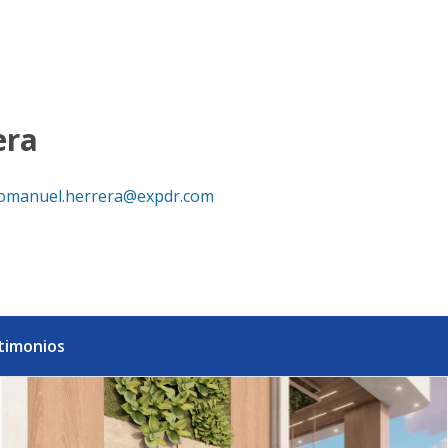
000 - eXp Realty República Dominicana
era
omanuel.herrera@expdr.com
timonios