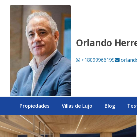
Impresionante torre de 20 pisos, vista panorámica US$210,
Orlando Herr
+18099966195
orland
Propiedades
Villas de Lujo
Blog
Tes