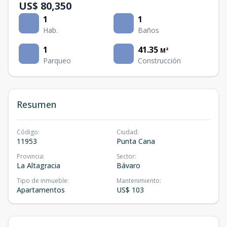
US$ 80,350
1
1
Hab.
Baños
1
41.35
M²
Parqueo
Construcción
Resumen
Código
:
Ciudad
:
11953
Punta Cana
Provincia
:
Sector
:
La Altagracia
Bávaro
Tipo de inmueble
:
Mantenimiento
:
Apartamentos
US$ 103