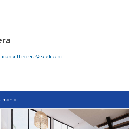
lty República Dominicana
era
omanuel.herrera@expdr.com
timonios