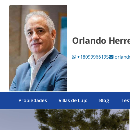
Apartamentos Golf Front en Playa Nueva Romana - eXp Rea
Orlando Herr
+18099966195
orland
Propiedades
Villas de Lujo
Blog
Tes