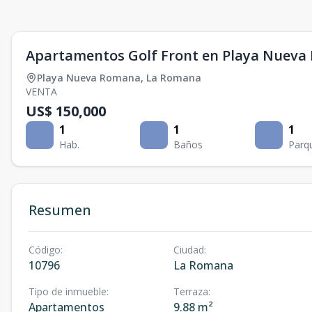
Apartamentos Golf Front en Playa Nuev
Playa Nueva Romana
,
La Romana
VENTA
US$ 150,000
1
1
1
Hab.
Baños
Parq
Resumen
Código
:
Ciudad
:
10796
La Romana
Tipo de inmueble
:
Terraza
:
Apartamentos
9.88 m²