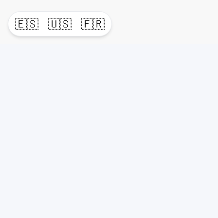
🇪🇸
🇺🇸
🇫🇷