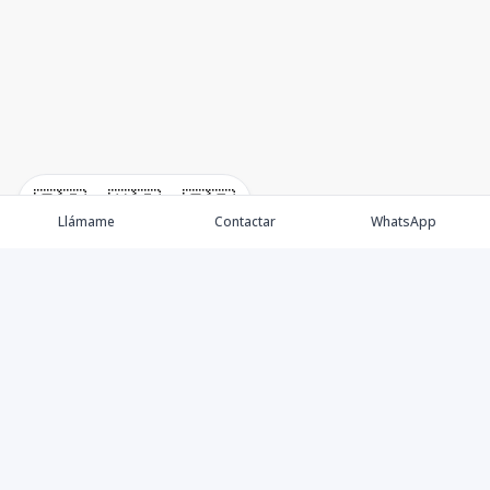
🇪🇸
🇺🇸
🇫🇷
Llámame
Contactar
WhatsApp
Propiedades
Villas de Lujo
Blog
Testimonios