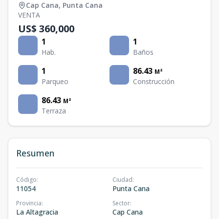
Cap Cana
,
Punta Cana
VENTA
US$ 360,000
1
1
Hab.
Baños
1
86.43
M²
Parqueo
Construcción
86.43
M²
Terraza
Resumen
Código
:
Ciudad
:
11054
Punta Cana
Provincia
:
Sector
:
La Altagracia
Cap Cana