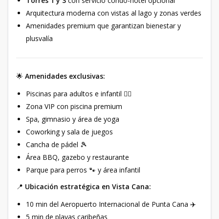
Torres 1 y 3
con servicio condo-hotel opcional
Arquitectura moderna con vistas al lago y zonas verdes
Amenidades premium que garantizan bienestar y
plusvalía
🌟
Amenidades exclusivas:
Piscinas para adultos e infantil 🏊‍♂️
Zona VIP con piscina premium
Spa, gimnasio y área de yoga
Coworking y sala de juegos
Cancha de pádel 🎾
Área BBQ, gazebo y restaurante
Parque para perros 🐾 y área infantil
📍
Ubicación estratégica en Vista Cana:
10 min del Aeropuerto Internacional de Punta Cana ✈️
5 min de playas caribeñas