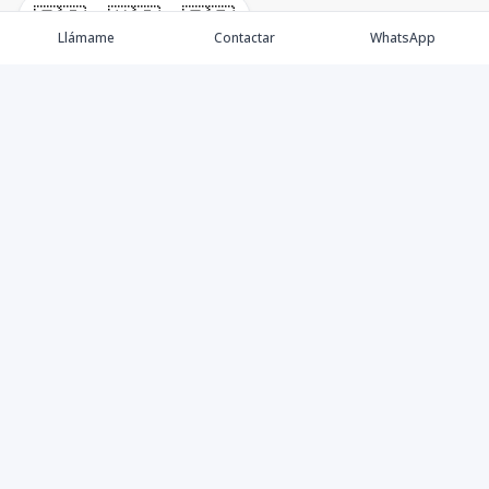
🇪🇸
🇺🇸
🇫🇷
Llámame
Contactar
WhatsApp
Propiedades
Villas de Lujo
Blog
Testimonios
Instagram
©
2026
DREXP SRL
,
Todos los derechos reservados
Powered by
AlterEstate