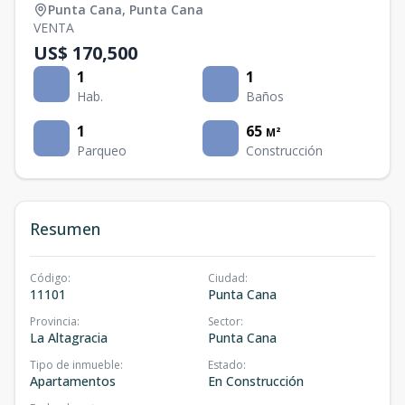
Punta Cana
,
Punta Cana
VENTA
US$ 170,500
1
1
Hab.
Baños
1
65
M²
Parqueo
Construcción
Resumen
Código
:
Ciudad
:
11101
Punta Cana
Provincia
:
Sector
:
La Altagracia
Punta Cana
Tipo de inmueble
:
Estado
:
Apartamentos
En Construcción