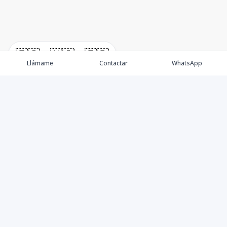
🇪🇸
🇺🇸
🇫🇷
Llámame
Contactar
WhatsApp
Propiedades
Villas de Lujo
Blog
Testimonios
Instagram