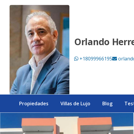
Apartamentos en Tropical de Este - Las Americas - eXp Rea
Orlando Herr
+18099966195
orland
Propiedades
Villas de Lujo
Blog
Tes