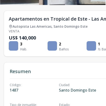
Apartamentos en Tropical de Este - Las A
Autopista Las Americas
,
Santo Domingo Este
VENTA
US$ 140,000
3
2
1
Hab.
Baños
½ Ba
Resumen
Código
:
Ciudad
:
1487
Santo Domingo Este
Tipo de inmueble
:
Estado
: