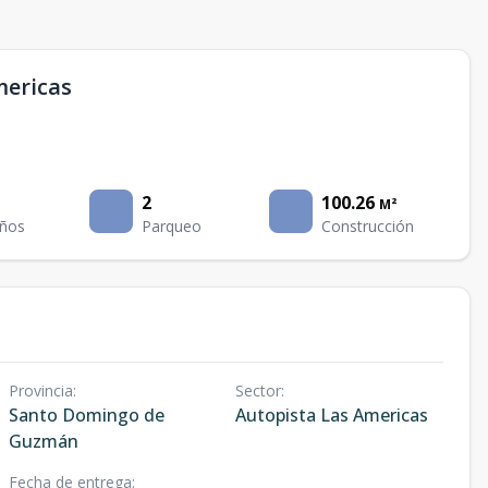
mericas
2
100.26
M²
ños
Parqueo
Construcción
Provincia
:
Sector
:
Santo Domingo de
Autopista Las Americas
Guzmán
Fecha de entrega
: