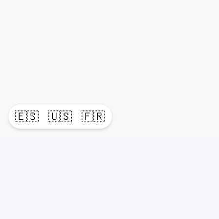
🇪🇸
🇺🇸
🇫🇷