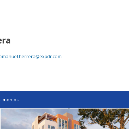
lty República Dominicana
era
omanuel.herrera@expdr.com
timonios