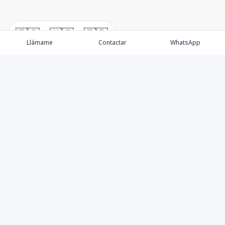
🇪🇸
🇺🇸
🇫🇷
Llámame
Contactar
WhatsApp
Propiedades
Villas de Lujo
Blog
Testimonios
Instagram
©
2026
DREXP SRL
,
Todos los derechos reservados
Powered by
AlterEstate